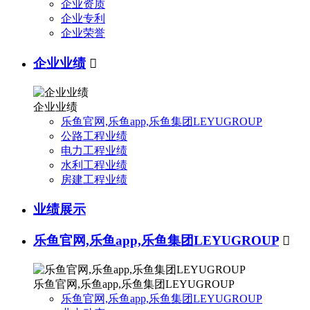
企业资质
企业专利
企业荣誉
企业业绩

企业业绩
乐鱼官网,乐鱼app,乐鱼集团LEYUGROUP
公路工程业绩
电力工程业绩
水利工程业绩
房建工程业绩
业绩展示
乐鱼官网,乐鱼app,乐鱼集团LEYUGROUP

乐鱼官网,乐鱼app,乐鱼集团LEYUGROUP
乐鱼官网,乐鱼app,乐鱼集团LEYUGROUP