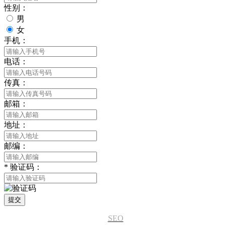
性别：
男
女
手机：
电话：
传真：
邮箱：
地址：
邮编：
*
验证码：
提交
SEO