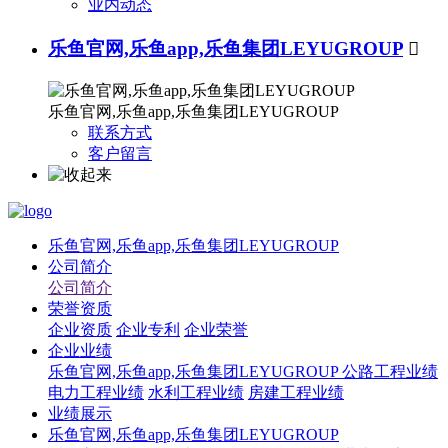
业内动态
乐鱼官网,乐鱼app,乐鱼集团LEYUGROUP

乐鱼官网,乐鱼app,乐鱼集团LEYUGROUP
联系方式
客户留言
乐鱼官网,乐鱼app,乐鱼集团LEYUGROUP
公司简介
公司简介
荣誉资质
企业资质
企业专利
企业荣誉
企业业绩
乐鱼官网,乐鱼app,乐鱼集团LEYUGROUP
公路工程业绩
电力工程业绩
水利工程业绩
房建工程业绩
业绩展示
乐鱼官网,乐鱼app,乐鱼集团LEYUGROUP