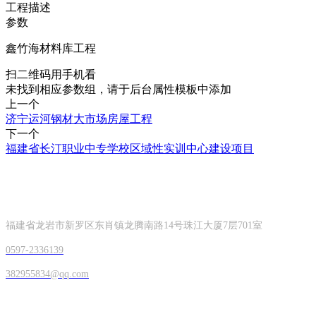
工程描述
参数
鑫竹海材料库工程
扫二维码用手机看
未找到相应参数组，请于后台属性模板中添加
上一个
济宁运河钢材大市场房屋工程
下一个
福建省长汀职业中专学校区域性实训中心建设项目
CONTACT INFORMATION
联系方式
福建省龙岩市新罗区东肖镇龙腾南路14号珠江大厦7层701室
0597-2336139
382955834@qq.com
WEBSITE QR CODE